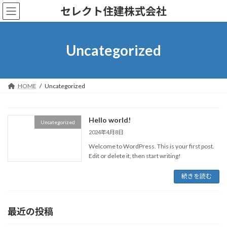
コ
ナ
セレクト住建株式会社
ン
ビ
テ
ゲ
ン
ー
ツ
シ
Uncategorized
へ
ョ
ス
ン
キ
に
ッ
移
HOME
Uncategorized
プ
動
Hello world!
Uncategorized
2024年4月8日
Welcome to WordPress. This is your first post.
Edit or delete it, then start writing!
続きを読む
最近の投稿